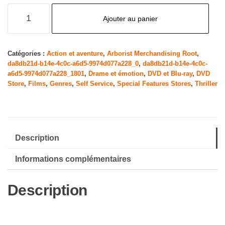
quantité
Ajouter au panier
de
Sound
of
Catégories :
Action et aventure
,
Arborist Merchandising Root
,
da8db21d-b14e-4c0c-a6d5-9974d077a228_0
,
da8db21d-b14e-4c0c-
Freedom
a6d5-9974d077a228_1801
,
Drame et émotion
,
DVD et Blu-ray
,
DVD
Store
,
Films
,
Genres
,
Self Service
,
Special Features Stores
,
Thriller
Description
Informations complémentaires
Description