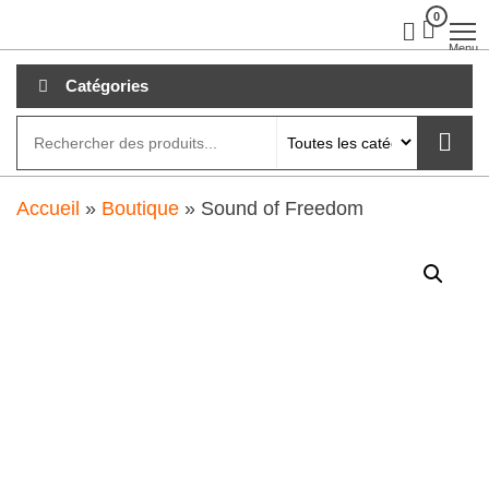
Aller
0
clubdial.fr
Tout est
clair sur
au
Menu
clubdial.fr
!
contenu
Catégories
Accueil
»
Boutique
»
Sound of Freedom