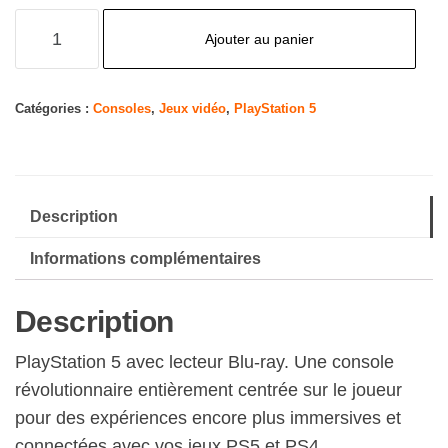
quantité
Ajouter au panier
de
Sony,
PlayStation
Catégories :
Consoles
,
Jeux vidéo
,
PlayStation 5
5
Édition
Standard,
Description
PS5
avec
Informations complémentaires
1
Manette
Description
Sans
Fil
PlayStation 5 avec lecteur Blu-ray. Une console
DualSense,
révolutionnaire entièrement centrée sur le joueur
Couleur :
pour des expériences encore plus immersives et
Blanche
connectées avec vos jeux PS5 et PS4