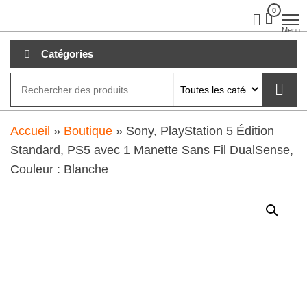
Aller
0
clubdial.fr
Tout est
clair sur
au
Menu
clubdial.fr
!
contenu
Catégories
Accueil
»
Boutique
»
Sony, PlayStation 5 Édition
Standard, PS5 avec 1 Manette Sans Fil DualSense,
Couleur : Blanche