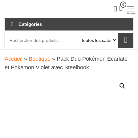
Aller
0
clubdial.fr
Tout est
clair sur
au
Menu
clubdial.fr
!
contenu
Catégories
Accueil
»
Boutique
»
Pack Duo Pokémon Écarlate
et Pokémon Violet avec Steelbook