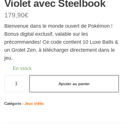
Violet avec Steelbook
179,90
€
Bienvenue dans le monde ouvert de Pokémon !
Bonus digital exclusif, valable sur les
précommandes! Ce code contient 10 Luxe Balls &
un Grolet Zen, à télécharger directement dans le
jeu.
En stock
quantité
Ajouter au panier
de
Pack
Duo
Catégorie :
Jeux vidéo
Pokémon
Écarlate
et