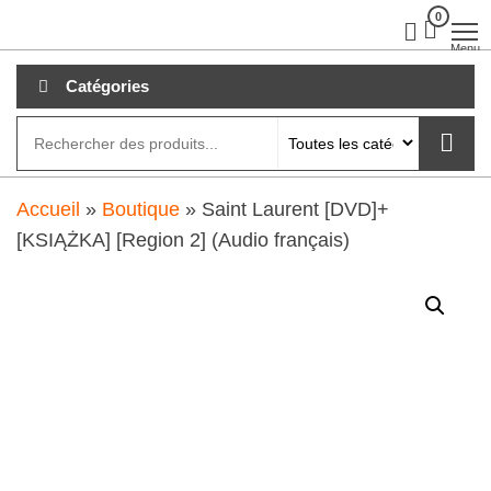
Aller
0
clubdial.fr
Tout est
clair sur
au
Menu
clubdial.fr
!
contenu
Catégories
Accueil
»
Boutique
»
Saint Laurent [DVD]+
[KSIĄŻKA] [Region 2] (Audio français)