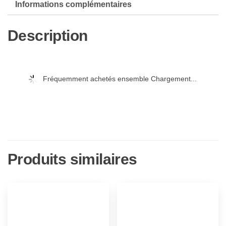
Informations complémentaires
Girl-
The
Description
Movie-
[DVD]
[Import]
Fréquemment achetés ensemble Chargement...
Produits similaires