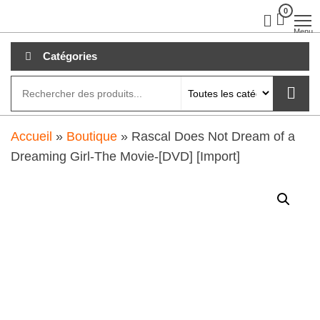
Aller
0
clubdial.fr
Tout est
clair sur
au
Menu
clubdial.fr
!
contenu
Catégories
Accueil
»
Boutique
»
Rascal Does Not Dream of a
Dreaming Girl-The Movie-[DVD] [Import]