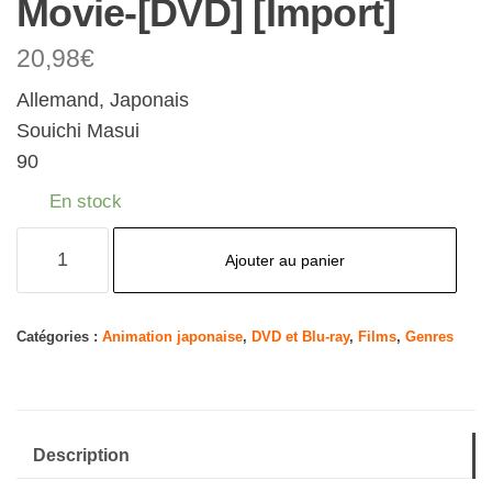
Movie-[DVD] [Import]
20,98
€
Allemand, Japonais
Souichi Masui
90
En stock
quantité
Ajouter au panier
de
Rascal
Does
Catégories :
Animation japonaise
,
DVD et Blu-ray
,
Films
,
Genres
Not
Dream
of
Description
a
Dreaming