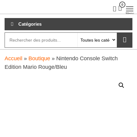
Aller
0
clubdial.fr
Tout est
clair sur
au
Menu
clubdial.fr
!
contenu
Catégories
Accueil
»
Boutique
»
Nintendo Console Switch
Edition Mario Rouge/Bleu