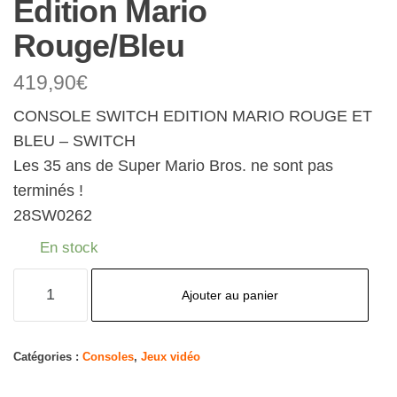
Edition Mario
Rouge/Bleu
419,90
€
CONSOLE SWITCH EDITION MARIO ROUGE ET
BLEU – SWITCH
Les 35 ans de Super Mario Bros. ne sont pas
terminés !
28SW0262
En stock
quantité
Ajouter au panier
de
Nintendo
Console
Catégories :
Consoles
,
Jeux vidéo
Switch