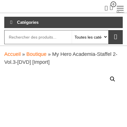
Aller
0
clubdial.fr
Tout est
clair sur
au
Menu
clubdial.fr
!
contenu
Catégories
Accueil
»
Boutique
»
My Hero Academia-Staffel 2-
Vol.3-[DVD] [Import]