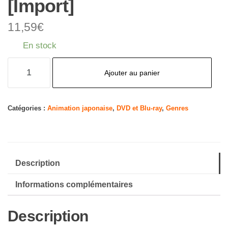
[Import]
11,59
€
En stock
quantité
Ajouter au panier
de
My
Hero
Catégories :
Animation japonaise
,
DVD et Blu-ray
,
Genres
Academia-
Staffel
2-
Description
Vol.3-
[DVD]
Informations complémentaires
[Import]
Description