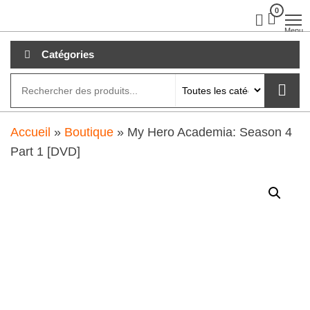
Aller
0
clubdial.fr
Tout est
clair sur
au
Menu
clubdial.fr
!
contenu
Catégories
Accueil
»
Boutique
»
My Hero Academia: Season 4
Part 1 [DVD]