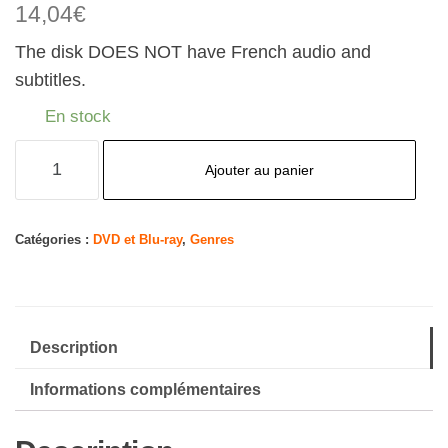
14,04
€
The disk DOES NOT have French audio and
subtitles.
En stock
quantité
Ajouter au panier
de
My
Hero
Catégories :
DVD et Blu-ray
,
Genres
Academia:
Season
4
Description
Part
1
Informations complémentaires
[DVD]