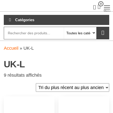
Aller
0
clubdial.fr
Tout est
clair sur
au
Menu
clubdial.fr
!
contenu
Catégories
Accueil
»
UK-L
UK-L
9 résultats affichés