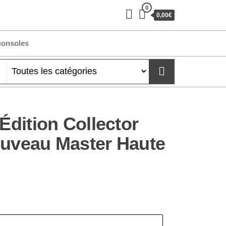
0
0,00€
consoles
[Édition Collector
ouveau Master Haute