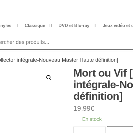
inyles
Classique
DVD et Blu-ray
Jeux vidéo et 
ollector intégrale-Nouveau Master Haute définition]
Mort ou Vif 
intégrale-N
définition]
19,99
€
En stock
quantité