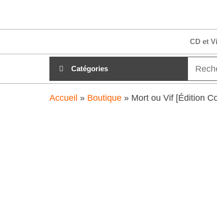
Aller
clubdial.fr
Tout est
au
clair sur
clubdial.fr
contenu
CD et V
!
Catégories
Accueil
»
Boutique
»
Mort ou Vif [Édition C