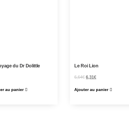
oyage du Dr Dolittle
Le Roi Lion
6,64
€
6,31
€
er au panier
Ajouter au panier