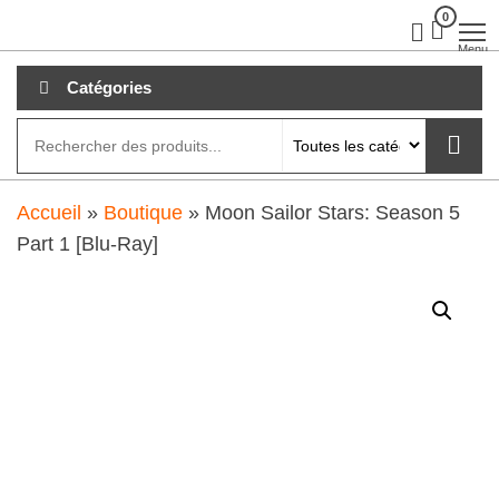
Aller
0
clubdial.fr
Tout est
clair sur
au
Menu
clubdial.fr
!
contenu
Catégories
Accueil
»
Boutique
»
Moon Sailor Stars: Season 5
Part 1 [Blu-Ray]