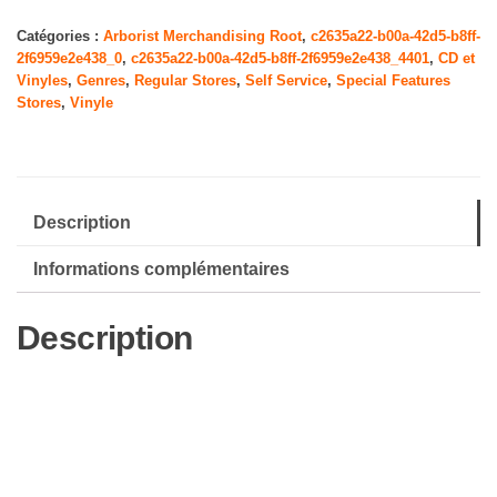
modal
soul（LP）
Catégories :
Arborist Merchandising Root
,
c2635a22-b00a-42d5-b8ff-
2f6959e2e438_0
,
c2635a22-b00a-42d5-b8ff-2f6959e2e438_4401
,
CD et
[Analog]
Vinyles
,
Genres
,
Regular Stores
,
Self Service
,
Special Features
Stores
,
Vinyle
Description
Informations complémentaires
Description