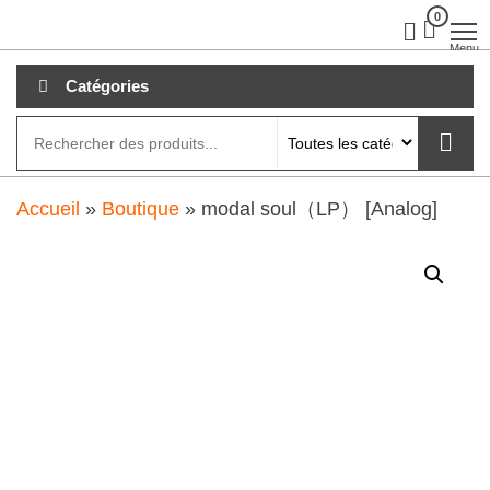
Aller
0
clubdial.fr
Tout est
clair sur
au
Menu
clubdial.fr
!
contenu
Catégories
Accueil
»
Boutique
»
modal soul（LP） [Analog]