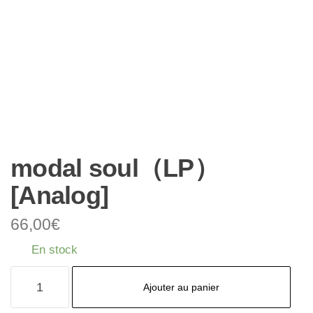
modal soul（LP）
[Analog]
66,00
€
En stock
quantité
Ajouter au panier
de