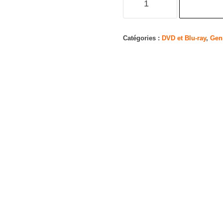
de
Lucifer:
The
Catégories :
DVD et Blu-ray
,
Gen
Complete
Second
Season
(3
DVD)
[Edizione:
Stati
Uniti]