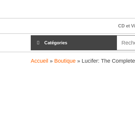
Aller
clubdial.fr
Tout est
au
clair sur
clubdial.fr
contenu
CD et V
!
Catégories
Accueil
»
Boutique
»
Lucifer: The Complete