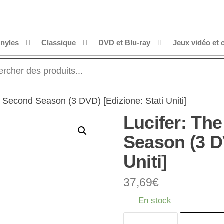
inyles
Classique
DVD et Blu-ray
Jeux vidéo et 
 Second Season (3 DVD) [Edizione: Stati Uniti]
Lucifer: Th
Season (3 DV
Uniti]
37,69
€
En stock
quantité