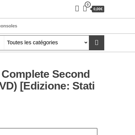
0
0,00€
consoles
e Complete Second
D) [Edizione: Stati