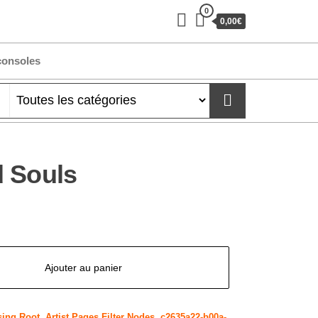
0
0,00€
consoles
 Souls
Ajouter au panier
sing Root
,
Artist Pages Filter Nodes
,
c2635a22-b00a-