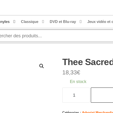
inyles
Classique
DVD et Blu-ray
Jeux vidéo et 
Thee Sacred
18,33
€
En stock
quantité
de
Thee
Sacred
Catégories :
Arborist Merchandi