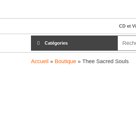
Aller
clubdial.fr
Tout est
au
clair sur
clubdial.fr
contenu
CD et V
!
Catégories
Accueil
»
Boutique
»
Thee Sacred Souls