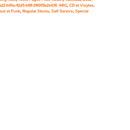
a22-b00a-42d5-b8ff-2f6959e2e438_4401
,
CD et Vinyles
,
oul et Funk
,
Regular Stores
,
Self Service
,
Special