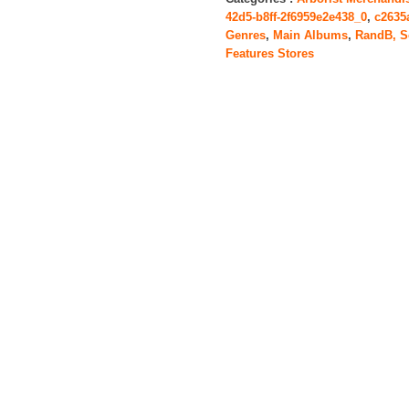
42d5-b8ff-2f6959e2e438_0
,
c2635
Souls
Genres
,
Main Albums
,
RandB, S
Features Stores