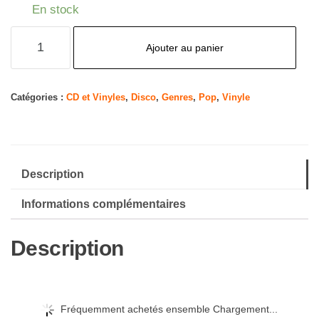
En stock
quantité
Ajouter au panier
de
Love
Will
Catégories :
CD et Vinyles
,
Disco
,
Genres
,
Pop
,
Vinyle
Tear
Us
Apart
Description
Informations complémentaires
Description
Fréquemment achetés ensemble Chargement...