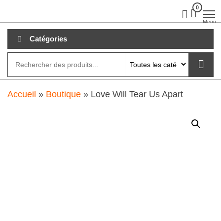
Aller
0
clubdial.fr
Tout est
clair sur
au
Menu
clubdial.fr
!
contenu
Catégories
Accueil
»
Boutique
»
Love Will Tear Us Apart