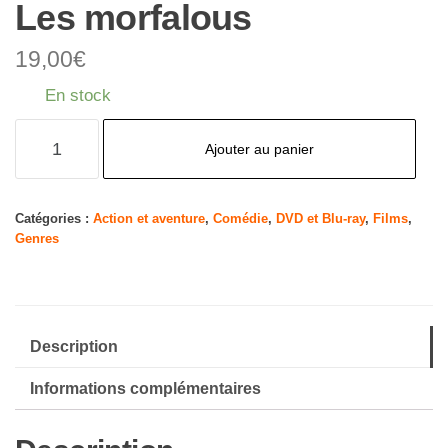
Les morfalous
19,00
€
En stock
quantité
Ajouter au panier
de
Les
morfalous
Catégories :
Action et aventure
,
Comédie
,
DVD et Blu-ray
,
Films
,
Genres
Description
Informations complémentaires