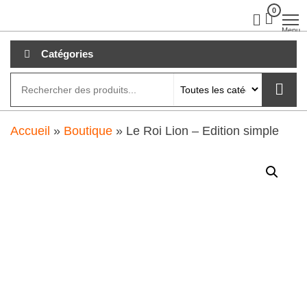
Aller
0
clubdial.fr
Tout est
clair sur
au
Menu
clubdial.fr
!
contenu
Catégories
Accueil
»
Boutique
»
Le Roi Lion – Edition simple