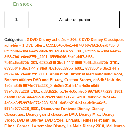
En stock
quantité
Ajouter au panier
de
Le
Roi
Catégories :
2 DVD Disney achetés = 20€
,
2 DVD Disney Classiques
achetés = 1 DVD offert
,
6595b046-3be1-44f7-8f68-7b61c6ea875b_0
,
Lion
6595b046-3be1-44f7-8f68-7b61c6ea875b_1301
,
6595b046-3be1-44f7-
-
8f68-7b61c6ea875b_2201
,
6595b046-3be1-44f7-8f68-
Edition
7b61c6ea875b_301
,
6595b046-3be1-44f7-8f68-7b61c6ea875b_3701
,
6595b046-3be1-44f7-8f68-7b61c6ea875b_6001
,
6595b046-3be1-44f7-
simple
8f68-7b61c6ea875b_8601
,
Animation
,
Arborist Merchandising Root
,
Bonnes affaires DVD and Blu-ray
,
Custom Stores
,
da8db21d-b14e-
4c0c-a6d5-9974d077a228_0
,
da8db21d-b14e-4c0c-a6d5-
9974d077a228_1401
,
da8db21d-b14e-4c0c-a6d5-9974d077a228_1801
,
da8db21d-b14e-4c0c-a6d5-9974d077a228_4501
,
da8db21d-b14e-
4c0c-a6d5-9974d077a228_5401
,
da8db21d-b14e-4c0c-a6d5-
9974d077a228_9601
,
Découvrez l'univers Disney
,
Disney
Classiques
,
Disney grand classique DVD
,
Disney Mix.
,
Disney
Video
,
DVD et Blu-ray
,
DVD Store
,
Enfants, jeunesse et famille
,
Films
,
Genres
,
La semaine Disney
,
Le Mois Disney 2018
,
Meilleures