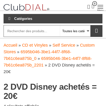
Aller
0
clubdial.fr
Tout est
clair sur
au
Menu
clubdial.fr
!
contenu
Catégories
Accueil
»
CD et Vinyles
»
Self Service
»
Custom
Stores
»
6595b046-3be1-44f7-8f68-
7b61c6ea875b_0
»
6595b046-3be1-44f7-8f68-
7b61c6ea875b_2201
»
2 DVD Disney achetés =
20€
2 DVD Disney achetés =
20€