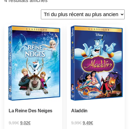
4 résultats affichés
La Reine Des Neiges
Aladdin
9,99
€
9,02
€
9,99
€
9,49
€