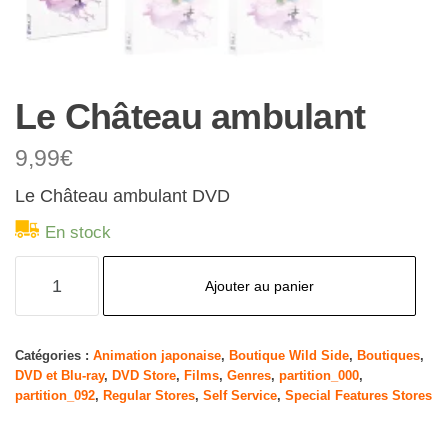
Le Château ambulant
9,99
€
Le Château ambulant DVD
En stock
quantité
Ajouter au panier
de
Le
Château
Catégories :
Animation japonaise
,
Boutique Wild Side
,
Boutiques
,
DVD et Blu-ray
,
DVD Store
,
Films
,
Genres
,
partition_000
,
ambulant
partition_092
,
Regular Stores
,
Self Service
,
Special Features Stores