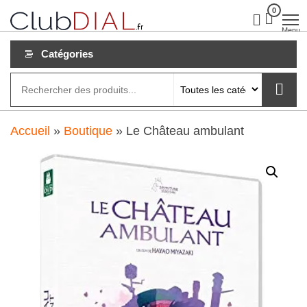
Aller
0
clubdial.fr
Tout est
clair sur
au
Menu
clubdial.fr
!
contenu
Catégories
Accueil
»
Boutique
»
Le Château ambulant