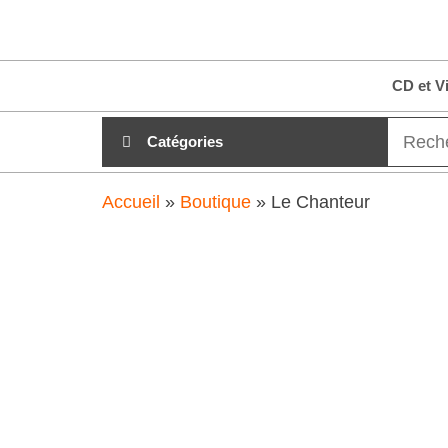
Aller
clubdial.fr
Tout est
au
clair sur
clubdial.fr
contenu
CD et V
!
Catégories
Accueil
»
Boutique
»
Le Chanteur