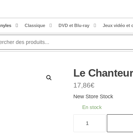
inyles
Classique
DVD et Blu-ray
Jeux vidéo et 
Le Chanteu
17,86
€
New Store Stock
En stock
quantité
de