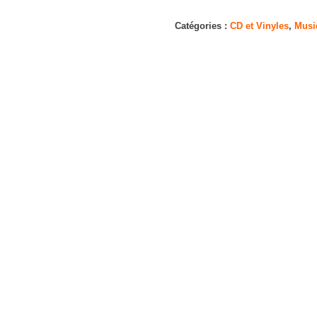
Le
Chanteur
Catégories :
CD et Vinyles
,
Musi