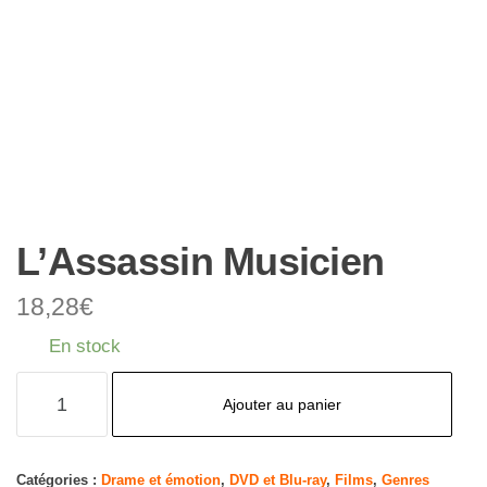
L’Assassin Musicien
18,28
€
En stock
quantité
Ajouter au panier
de
L'Assassin
Musicien
Catégories :
Drame et émotion
,
DVD et Blu-ray
,
Films
,
Genres