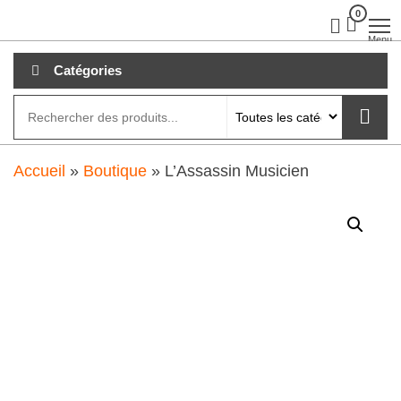
Aller
0
clubdial.fr
Tout est
clair sur
au
Menu
clubdial.fr
!
contenu
Catégories
Accueil
»
Boutique
»
L’Assassin Musicien