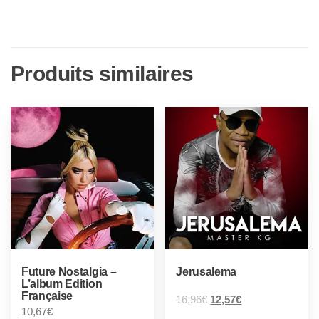
Produits similaires
Future Nostalgia –
Jerusalema
L’album Edition
Française
16,96
€
12,57
€
10,67
€