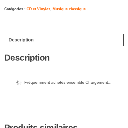
Happy
Days
Catégories :
CD et Vinyles
,
Musique classique
Description
Description
Fréquemment achetés ensemble Chargement...
Produits similaires