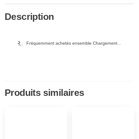
+
Blu-
Description
Ray-
Édition
Limitée
Fréquemment achetés ensemble Chargement...
SteelBook]
Produits similaires