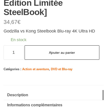
Édition Limitée
SteelBook]
34,67
€
Godzilla vs Kong Steelbook Blu-ray 4K Ultra HD
En stock
quantité
Ajouter au panier
de
Godzilla
vs
Catégories :
Action et aventure
,
DVD et Blu-ray
Kong
[4K
Ultra-
Description
HD
3D
Informations complémentaires