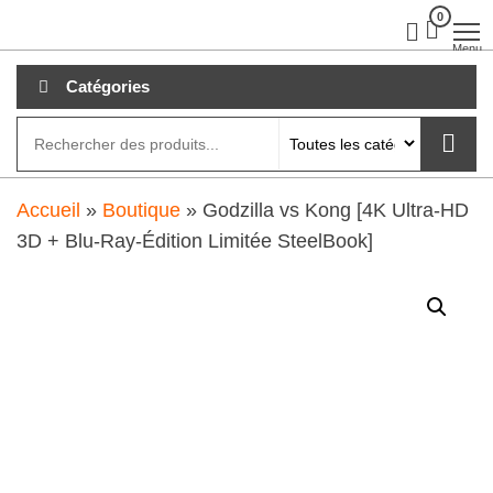
Aller
0
clubdial.fr
Tout est
clair sur
au
Menu
clubdial.fr
!
contenu
Catégories
Accueil
»
Boutique
»
Godzilla vs Kong [4K Ultra-HD
3D + Blu-Ray-Édition Limitée SteelBook]