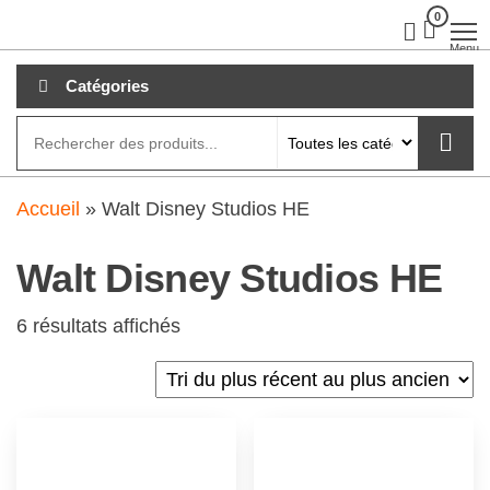
Aller
0
clubdial.fr
Tout est
clair sur
au
Menu
clubdial.fr
!
contenu
Catégories
Accueil
»
Walt Disney Studios HE
Walt Disney Studios HE
6 résultats affichés