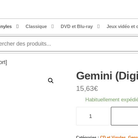
inyles
Classique
DVD et Blu-ray
Jeux vidéo et 
rt]
Gemini (Digi
15,63
€
Habituellement expédié
quantité
de
Gemini
(Digipak)
Catégories :
CD et Vinyles
,
Genr