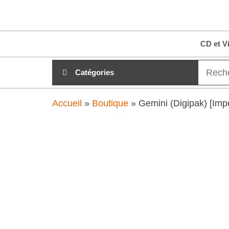
Aller
clubdial.fr
Tout est
au
clair sur
clubdial.fr
contenu
CD et V
!
Catégories
Accueil
»
Boutique
»
Gemini (Digipak) [Impo