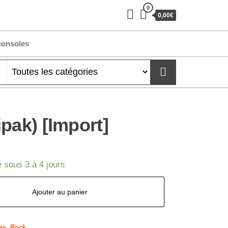
0
0,00€
consoles
pak) [Import]
 sous 3 à 4 jours
Ajouter au panier
es
,
Rock