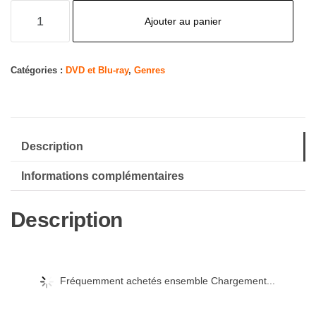
quantité
Ajouter au panier
de
All
Creatures
Catégories :
DVD et Blu-ray
,
Genres
Great
&
Small:
Description
Season
4
Informations complémentaires
(Masterpiece)
Description
Fréquemment achetés ensemble Chargement...