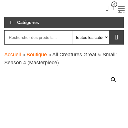
Aller
0
clubdial.fr
Tout est
clair sur
au
Menu
clubdial.fr
!
contenu
Catégories
Accueil
»
Boutique
»
All Creatures Great & Small:
Season 4 (Masterpiece)