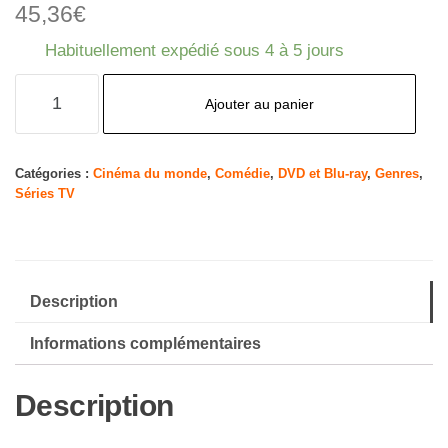
45,36
€
Habituellement expédié sous 4 à 5 jours
quantité
Ajouter au panier
de
Frasier
-
Catégories :
Cinéma du monde
,
Comédie
,
DVD et Blu-ray
,
Genres
,
Séries TV
Season
5
[Import
anglais]
Description
Informations complémentaires
Description