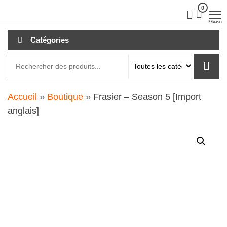
Aller
0
clubdial.fr
Tout est
clair sur
au
Menu
clubdial.fr
!
contenu
Catégories
Accueil
»
Boutique
»
Frasier – Season 5 [Import
anglais]