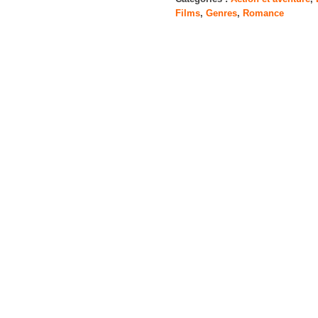
Films
,
Genres
,
Romance
[Blu-
Ray]