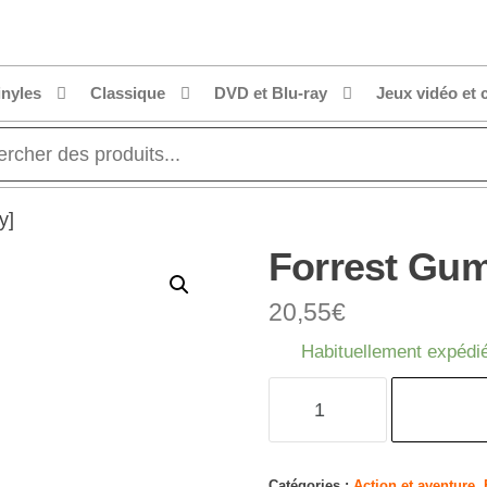
inyles
Classique
DVD et Blu-ray
Jeux vidéo et 
y]
Forrest Gum
20,55
€
Habituellement expédié
quantité
de
Forrest
Gump
Catégories :
Action et aventure
,