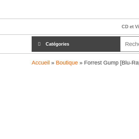
Aller
clubdial.fr
Tout est
au
clair sur
clubdial.fr
contenu
CD et V
!
Catégories
Accueil
»
Boutique
»
Forrest Gump [Blu-Ra