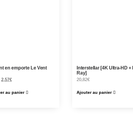
nt en emporte Le Vent
Interstellar [4K Ultra-HD +
Ray]
2,57
€
20,82
€
er au panier
Ajouter au panier