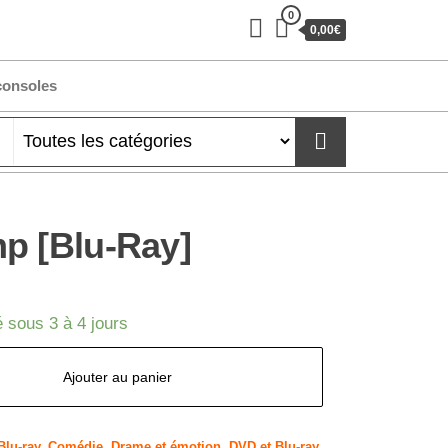
0
0,00€
consoles
p [Blu-Ray]
 sous 3 à 4 jours
Ajouter au panier
Blu-ray
,
Comédie
,
Drame et émotion
,
DVD et Blu-ray
,