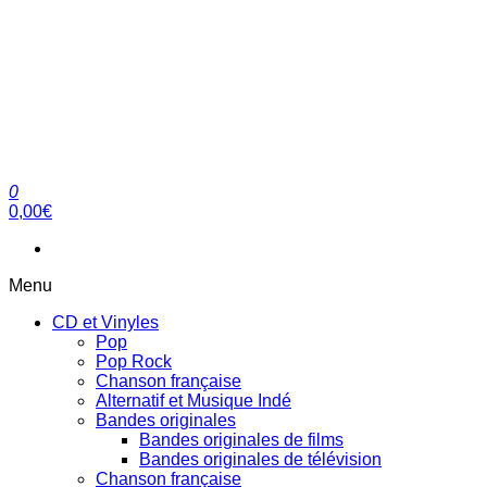
0
clubdial.fr
Tout est clair sur clubdial.fr !
0,00€
Menu
CD et Vinyles
Pop
Pop Rock
Chanson française
Alternatif et Musique Indé
Bandes originales
Bandes originales de films
Bandes originales de télévision
Chanson française