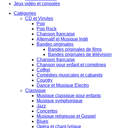
Jeux vidéo et consoles
Catégories
CD et Vinyles
Pop
Pop Rock
Chanson française
Alternatif et Musique Indé
Bandes originales
Bandes originales de films
Bandes originales de télévision
Chanson française
Chanson pour enfant et comptines
Coffret
Comédies musicales et cabarets
Country
Dance et Musique Electro
Classique
Musique classique pour enfants
Musique symphonique
Jazz
Concertos
Musique religieuse et Gospel
Blues
Opéra et chant lyrique