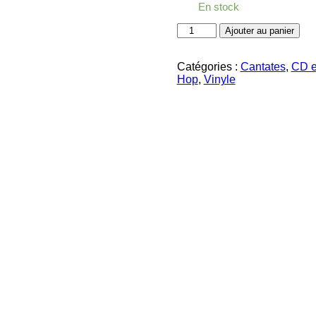
En stock
quantité
Ajouter au panier
de
Flower
Boy
Catégories :
Cantates
,
CD e
Hop
,
Vinyle