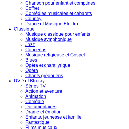
Chanson pour enfant et comptines
Coffret
Comédies musicales et cabarets
Country
Dance et Musique Electro
Classique
Musique classique pour enfants
Musique symphonique
Jazz
Concertos
Musique religieuse et Gospel
Blues
Opéra et chant lyrique
Opéra
Chants grégoriens
DVD et Blu-ray
Séries TV
Action et aventure
Animation
Comédie
Documentaires
Drame et émotion
Enfants, jeunesse et famille
Fantastique
Films musicaux