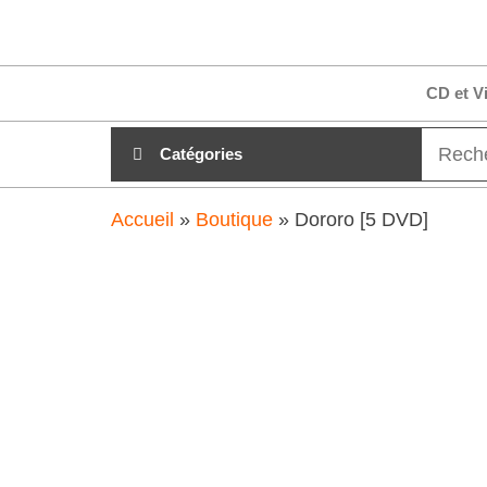
Aller
clubdial.fr
Tout est
au
clair sur
clubdial.fr
contenu
CD et V
!
Catégories
Accueil
»
Boutique
»
Dororo [5 DVD]