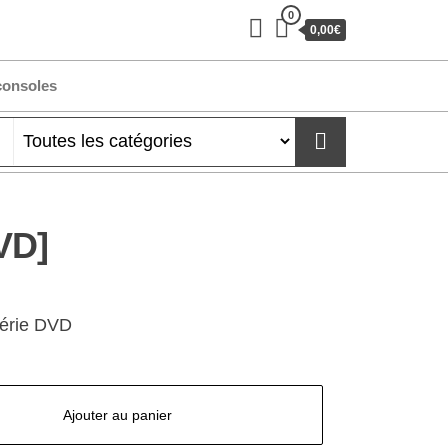
0
0,00€
consoles
VD]
série DVD
Ajouter au panier