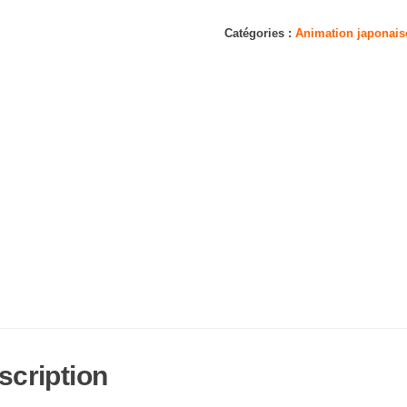
Dororo
[5
Catégories :
Animation japonais
DVD]
scription