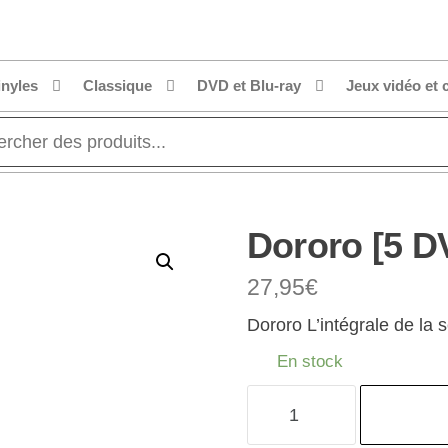
inyles
Classique
DVD et Blu-ray
Jeux vidéo et 
Dororo [5 D
27,95
€
Dororo L’intégrale de la 
En stock
quantité
de