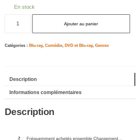
En stock
quantité
Ajouter au panier
de
Doc
Martin:
Catégories :
Blu-ray
,
Comédie
,
DVD et Blu-ray
,
Genres
Series
9
[Blu-
Description
Ray]
Informations complémentaires
Description
Fréquemment achetés ensemble Chargement...