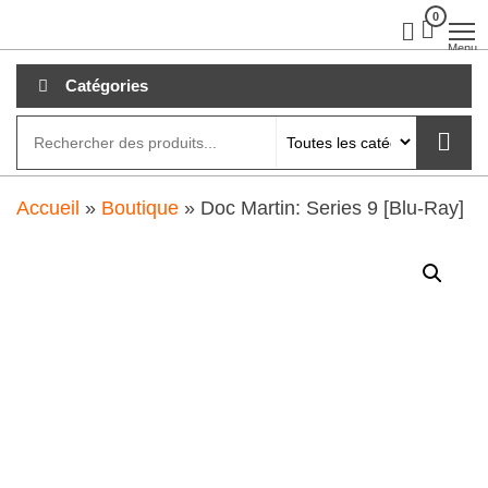
Aller
0
clubdial.fr
Tout est
clair sur
au
Menu
clubdial.fr
!
contenu
Catégories
Accueil
»
Boutique
»
Doc Martin: Series 9 [Blu-Ray]