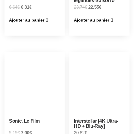
légendes-Saison 5
6,64
€
6,31
€
23,74
€
22,55
€
Ajouter au panier
Ajouter au panier
Sonic, Le Film
Interstellar [4K Ultra-
HD + Blu-Ray]
9,19
€
7,00
€
20,82
€