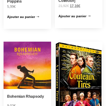
Collector]
Poppins
21,92
€
17,16
€
5,99
€
Ajouter au panier
Ajouter au panier
Bohemian Rhapsody
9,02
€