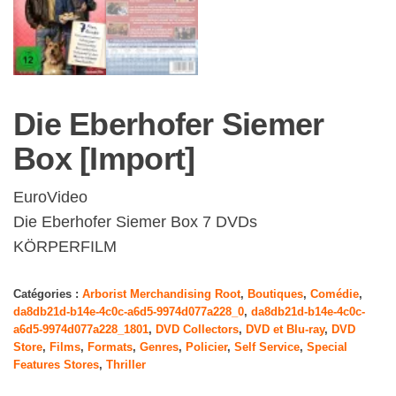
Die Eberhofer Siemer
Box [Import]
EuroVideo
Die Eberhofer Siemer Box 7 DVDs
KÖRPERFILM
Catégories :
Arborist Merchandising Root
,
Boutiques
,
Comédie
,
da8db21d-b14e-4c0c-a6d5-9974d077a228_0
,
da8db21d-b14e-4c0c-
a6d5-9974d077a228_1801
,
DVD Collectors
,
DVD et Blu-ray
,
DVD
Store
,
Films
,
Formats
,
Genres
,
Policier
,
Self Service
,
Special
Features Stores
,
Thriller