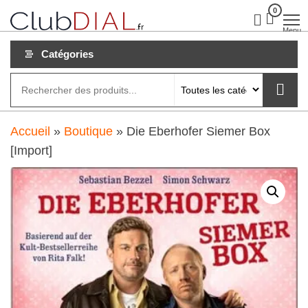
Aller
0
clubdial.fr
Tout est
clair sur
au
Menu
clubdial.fr
!
contenu
Catégories
Accueil
»
Boutique
»
Die Eberhofer Siemer Box
[Import]