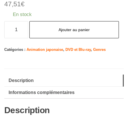
47,51
€
En stock
quantité
Ajouter au panier
de
Detektiv
Conan-
Catégories :
Animation japonaise
,
DVD et Blu-ray
,
Genres
TV-
Serie-
Vol.16-
Description
[DVD]
[Import]
Informations complémentaires
Description