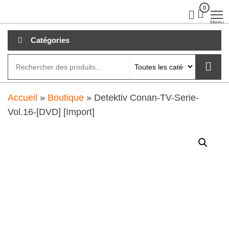
Aller
0
clubdial.fr
Tout est
clair sur
au
Menu
clubdial.fr
!
contenu
Catégories
Accueil
»
Boutique
»
Detektiv Conan-TV-Serie-
Vol.16-[DVD] [Import]