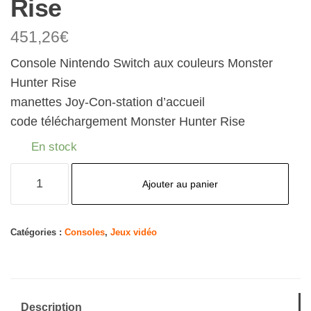
Rise
451,26
€
Console Nintendo Switch aux couleurs Monster
Hunter Rise
manettes Joy-Con-station d’accueil
code téléchargement Monster Hunter Rise
En stock
quantité
Ajouter au panier
de
Console
Nintendo
Catégories :
Consoles
,
Jeux vidéo
Switch
-
Edition
Description
Monster