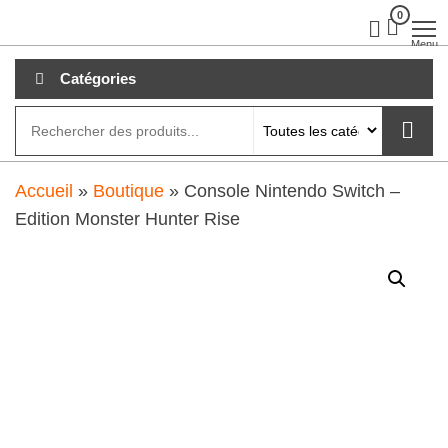
Aller
0
clubdial.fr
Tout est
clair sur
au
Menu
clubdial.fr
!
contenu
Catégories
Accueil
»
Boutique
»
Console Nintendo Switch –
Edition Monster Hunter Rise