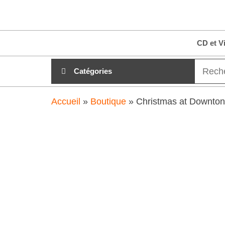
Aller
clubdial.fr
Tout est
au
clair sur
clubdial.fr
contenu
CD et V
!
Catégories
Accueil
»
Boutique
»
Christmas at Downto