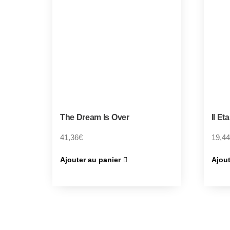
The Dream Is Over
Il Et
41,36
€
19,44
Ajouter au panier
Ajout