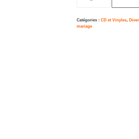
de
Christmas
at
Catégories :
CD et Vinyles
,
Dive
mariage
Downton
Abbey