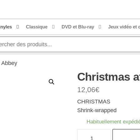
inyles
Classique
DVD et Blu-ray
Jeux vidéo et 
n Abbey
Christmas 
12,06
€
CHRISTMAS
Shrink-wrapped
Habituellement expédié
quantité