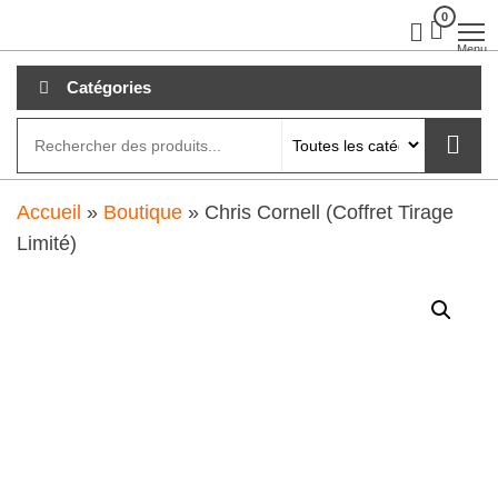
Aller
0
clubdial.fr
Tout est
clair sur
au
Menu
clubdial.fr
!
contenu
Catégories
Accueil
»
Boutique
»
Chris Cornell (Coffret Tirage
Limité)