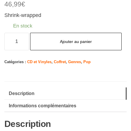
46,99
€
Shrink-wrapped
En stock
quantité
Ajouter au panier
de
Chris
Cornell
Catégories :
CD et Vinyles
,
Coffret
,
Genres
,
Pop
(Coffret
Tirage
Limité)
Description
Informations complémentaires
Description