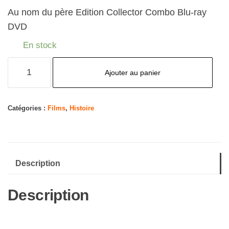
Au nom du père Edition Collector Combo Blu-ray
DVD
En stock
quantité
Ajouter au panier
de
COMBO
AU
Catégories :
Films
,
Histoire
NOM
DU
PERE
Description
Description