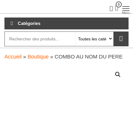
Aller
0
clubdial.fr
Tout est
clair sur
au
Menu
clubdial.fr
!
contenu
Catégories
Accueil
»
Boutique
»
COMBO AU NOM DU PERE