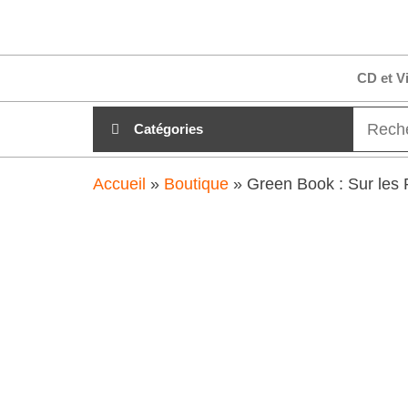
Aller
clubdial.fr
Tout est
au
clair sur
clubdial.fr
contenu
CD et V
!
Catégories
Accueil
»
Boutique
»
Green Book : Sur les