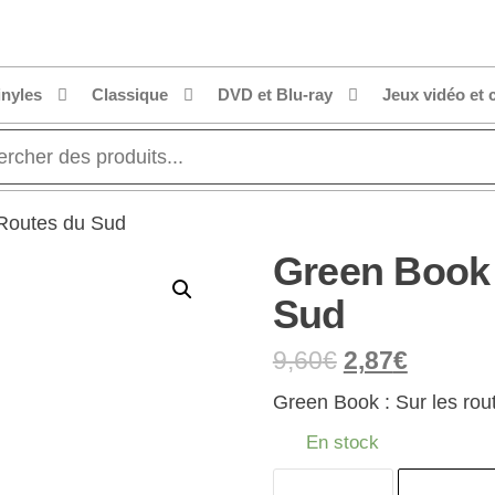
inyles
Classique
DVD et Blu-ray
Jeux vidéo et 
 Routes du Sud
Green Book 
Sud
9,60
€
2,87
€
Green Book : Sur les ro
En stock
quantité