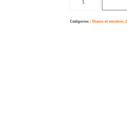
de
Green
Book
Catégories :
Drame et émotion
,
:
Sur
les
Routes
du
Sud