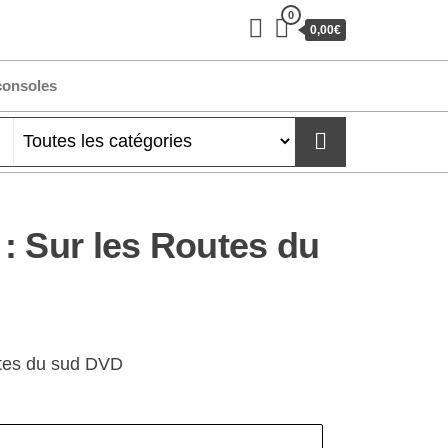
0
0,00€
consoles
: Sur les Routes du
utes du sud DVD