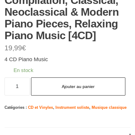
Compilation, Classical,
Neoclassical & Modern
Piano Pieces, Relaxing
Piano Music [4CD]
19,99
€
4 CD Piano Music
En stock
quantité
Ajouter au panier
de
100
Songs
Catégories :
CD et Vinyles
,
Instrument soliste
,
Musique classique
Piano
Compilation,
Classical,