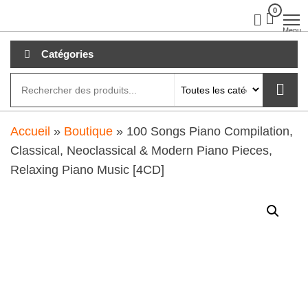
Aller
0
clubdial.fr
Tout est
clair sur
au
Menu
clubdial.fr
!
contenu
Catégories
Accueil
»
Boutique
»
100 Songs Piano Compilation,
Classical, Neoclassical & Modern Piano Pieces,
Relaxing Piano Music [4CD]