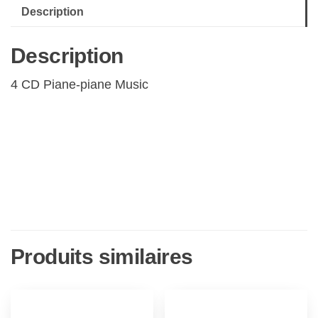
Description
Neoclassical
&
Description
Modern
Piano
4 CD Piane-piane Music
Pieces,
Relaxing
Piano
Music
[4CD]
Produits similaires