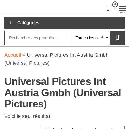
Aller
0
clubdial.fr
Tout est
clair sur
au
Menu
clubdial.fr
!
contenu
Catégories
Accueil
»
Universal Pictures Int Austria Gmbh
(Universal Pictures)
Universal Pictures Int
Austria Gmbh (Universal
Pictures)
Voici le seul résultat