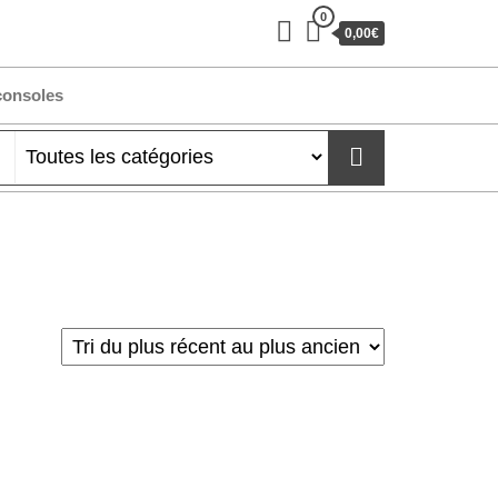
0
0,00€
consoles