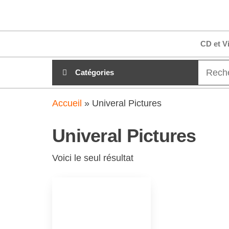
Aller
clubdial.fr
Tout est
au
clair sur
clubdial.fr
contenu
CD et V
!
Catégories
Accueil
»
Univeral Pictures
Univeral Pictures
Voici le seul résultat