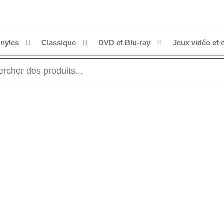
inyles
Classique
DVD et Blu-ray
Jeux vidéo et 