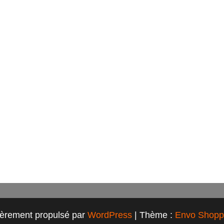
ièrement propulsé par
WordPress
|
Thème :
Envo Shopp