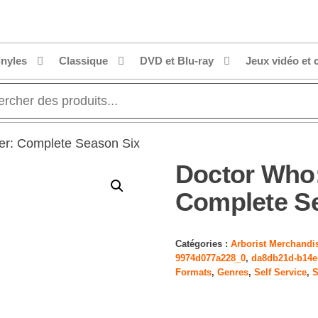
inyles
Classique
DVD et Blu-ray
Jeux vidéo et 
er: Complete Season Six
Doctor Who
Complete S
Catégories :
Arborist Merchandi
9974d077a228_0
,
da8db21d-b14e
Formats
,
Genres
,
Self Service
,
S