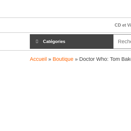
Aller
clubdial.fr
Tout est
au
clair sur
clubdial.fr
contenu
CD et V
!
Catégories
Accueil
»
Boutique
»
Doctor Who: Tom Bak