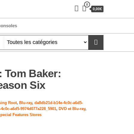
0
0,00€
consoles
: Tom Baker:
eason Six
sing Root
,
Blu-ray
,
da8db21d-b14e-4c0c-a6d5-
-4c0c-a6d5-9974d077a228_5901
,
DVD et Blu-ray
,
pecial Features Stores