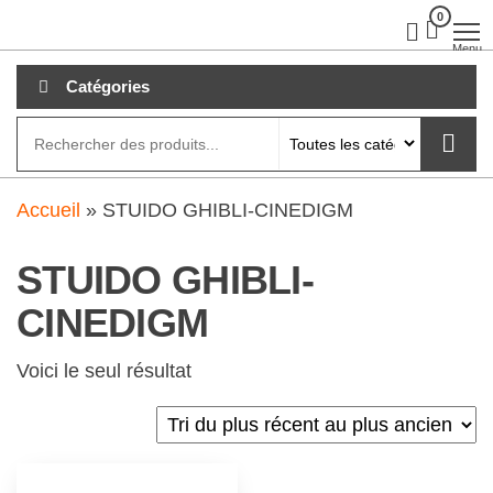
Aller
0
clubdial.fr
Tout est
clair sur
au
Menu
clubdial.fr
!
contenu
Catégories
Accueil
»
STUIDO GHIBLI-CINEDIGM
STUIDO GHIBLI-
CINEDIGM
Voici le seul résultat