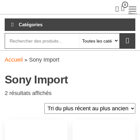
Aller
0
clubdial.fr
Tout est
clair sur
au
Menu
clubdial.fr
!
contenu
Catégories
Accueil
»
Sony Import
Sony Import
2 résultats affichés