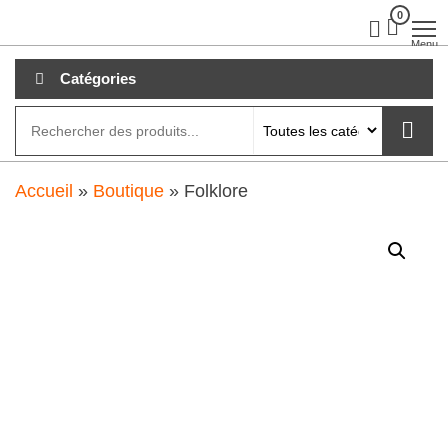
Aller
0
clubdial.fr
Tout est
clair sur
au
Menu
clubdial.fr
!
contenu
Catégories
Accueil
»
Boutique
»
Folklore