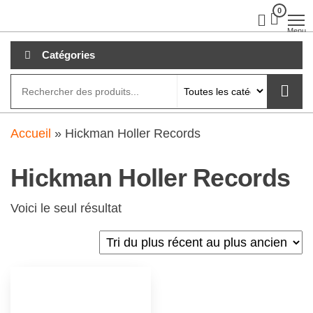
Aller
0
clubdial.fr
Tout est
clair sur
au
Menu
clubdial.fr
!
contenu
Catégories
Accueil
»
Hickman Holler Records
Hickman Holler Records
Voici le seul résultat