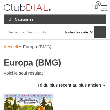
Aller
0
clubdial.fr
Tout est
clair sur
au
Menu
clubdial.fr
!
contenu
Catégories
Accueil
»
Europa (BMG)
Europa (BMG)
Voici le seul résultat