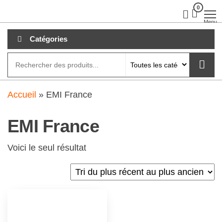
Aller
0
clubdial.fr
Tout est
clair sur
au
Menu
clubdial.fr
!
contenu
Catégories
Accueil
»
EMI France
EMI France
Voici le seul résultat