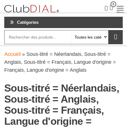
Aller
0
clubdial.fr
Tout est
clair sur
au
Menu
clubdial.fr
!
contenu
Catégories
Accueil
»
Sous-titré = Néerlandais, Sous-titré =
Anglais, Sous-titré = Français, Langue d'origine =
Français, Langue d'origine = Anglais
Sous-titré = Néerlandais,
Sous-titré = Anglais,
Sous-titré = Français,
Langue d'origine =